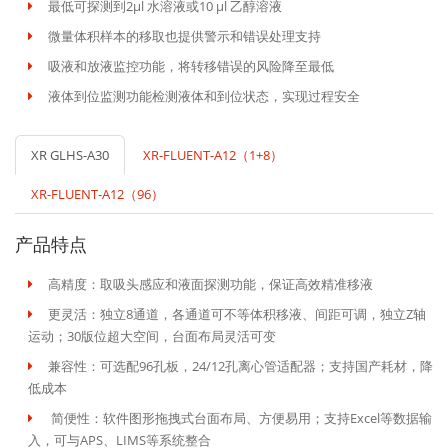
最低可探测到2μl 水溶液或10 μl 乙醇溶液
微量体积样本的移取也提供警示和错误处理支持
吸液和放液监控功能，将转移错误的风险降至最低
液体到位监测功能检测液体和到位状态，实现过程安全
XR GLHS-A30
XR-FLUENT-A12（1+8）
XR-FLUENT-A12（96）
产品特点
高精度：取吸头感应和液面探测功能，保证高效精准移液
更灵活：独立8通道，各通道可不等体积移液、间距可调，独立Z轴
运动；30版位超大空间，台面布局灵活可变
兼容性：可选配96孔板，24/12孔离心管适配器；支持国产耗材，降
低成本
简便性：软件图形拖拽式台面布局、方便易用；支持Excel等数据输
入，可与APS、LIMS等系统整合